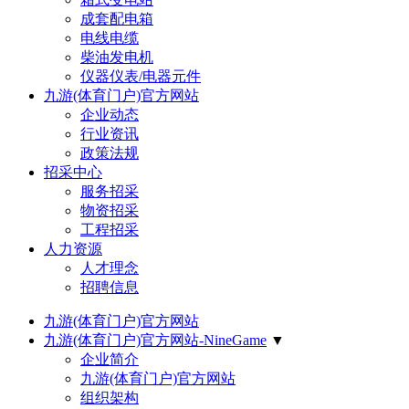
成套配电箱
电线电缆
柴油发电机
仪器仪表/电器元件
九游(体育门户)官方网站
企业动态
行业资讯
政策法规
招采中心
服务招采
物资招采
工程招采
人力资源
人才理念
招聘信息
九游(体育门户)官方网站
九游(体育门户)官方网站-NineGame
▼
企业简介
九游(体育门户)官方网站
组织架构