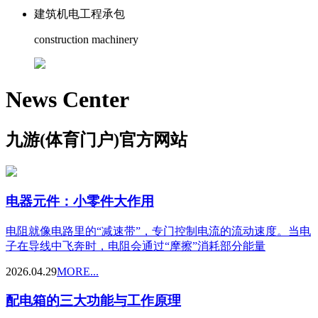
建筑机电工程承包
construction machinery
News Center
九游(体育门户)官方网站
电器元件：小零件大作用
电阻就像电路里的“减速带”，专门控制电流的流动速度。当电
子在导线中飞奔时，电阻会通过“摩擦”消耗部分能量
2026.04.29
MORE
...
配电箱的三大功能与工作原理