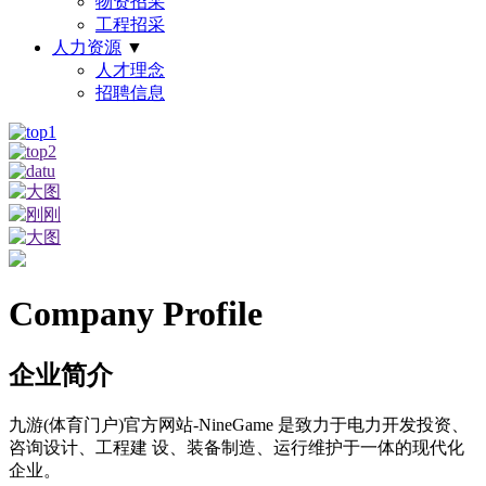
物资招采
工程招采
人力资源
▼
人才理念
招聘信息
Company Profile
企业简介
九游(体育门户)官方网站-NineGame 是致力于电力开发投资、
咨询设计、工程建 设、装备制造、运行维护于一体的现代化
企业。