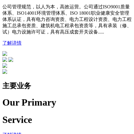
公司管理规范，以人为本，高效运营。公司通过ISO9001质量
体系、ISO14001环境管理体系、ISO 18001职业健康安全管理
体系认证，具有电力咨询资质、电力工程设计资质、电力工程
施工总承包资质、建筑机电工程承包资质等，具有承装（修、
试）电力设施许可证，具有高压成套开关设备.....
了解详情
主要业务
Our Primary
Service