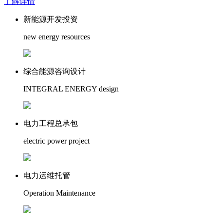
了解详情
新能源开发投资
new energy resources
综合能源咨询设计
INTEGRAL ENERGY design
电力工程总承包
electric power project
电力运维托管
Operation Maintenance